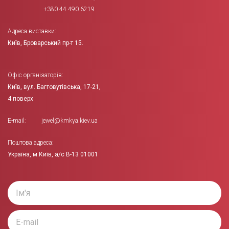
+380 44 490 6219
Адреса виставки:
Київ, Броварський пр-т 15.
Офіс організаторів:
Київ,
вул. Багговутівська, 17-21,
4 поверх
E-mail:
jewel@kmkya.kiev.ua
Поштова адреса:
Україна, м.Київ, а/с В-13 01001